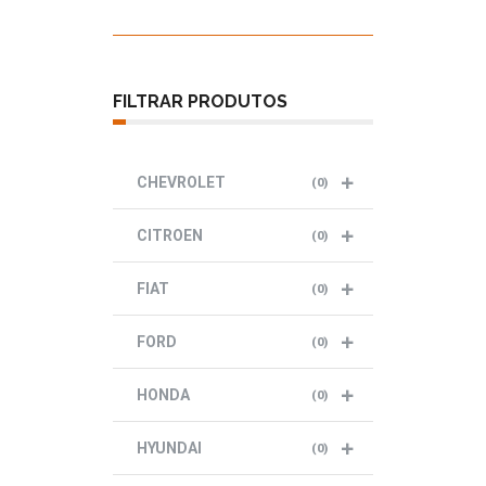
FILTRAR PRODUTOS
CHEVROLET
(
0
)
CITROEN
(
0
)
FIAT
(
0
)
FORD
(
0
)
HONDA
(
0
)
HYUNDAI
(
0
)