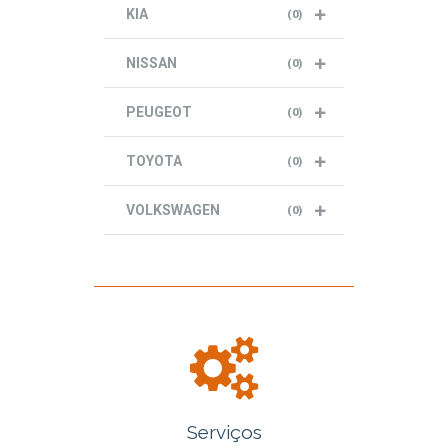
KIA
(
0
)
NISSAN
(
0
)
PEUGEOT
(
0
)
TOYOTA
(
0
)
VOLKSWAGEN
(
0
)
Serviços