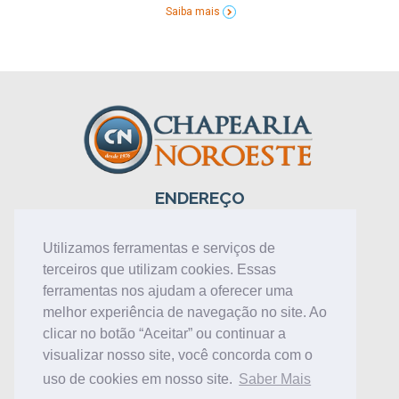
Saiba mais
ENDEREÇO
Av. Rio Branco, 928 – Zona de
Armazém
Utilizamos ferramentas e serviços de
CEP 87209-018 – Cianorte –
terceiros que utilizam cookies. Essas
Paraná
ferramentas nos ajudam a oferecer uma
FALE CONOSCO
melhor experiência de navegação no site. Ao
44 3631-6563
clicar no botão “Aceitar” ou continuar a
contato@chnoroeste.com.br
visualizar nosso site, você concorda com o
uso de cookies em nosso site.
Saber Mais